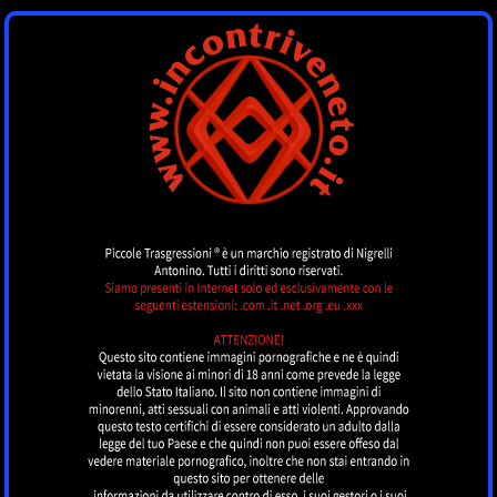
INCONTRI VENETO
by piccoletrasgressioni.it
MENU
Nessun annuncio