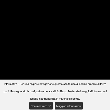
Informativa - Per una migliore navigazione questo sito fa uso di cookie propri e di terze
parti. Proseguendo la navigazione ne accetti l'utilizzo. Se desideri maggiori informazioni
leggi la nostra politica in materia di cookie.
Non mostrare più
Maggiori informazioni